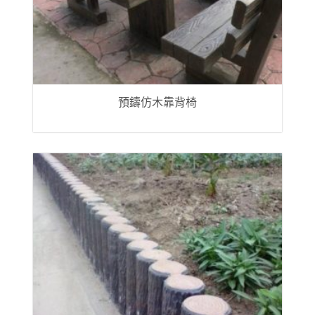
預鑄仿木靠背椅