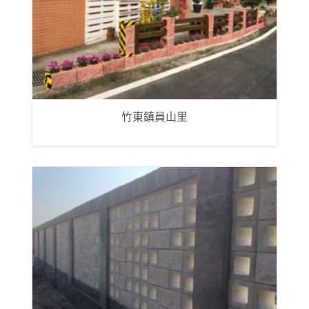
竹東鎮員山里