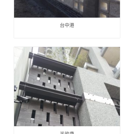
台中港
半畝唐