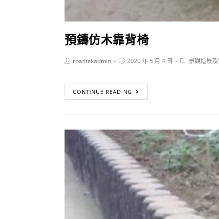
預鑄仿木靠背椅
roadtekadmin
2020 年 5 月 4 日
景觀造景及
預
CONTINUE READING
鑄
仿
木
靠
背
椅