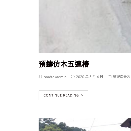
預鑄仿木五連樁
roadtekadmin
2020 年 5 月 4 日
景觀造景及
預
CONTINUE READING
鑄
仿
木
五
連