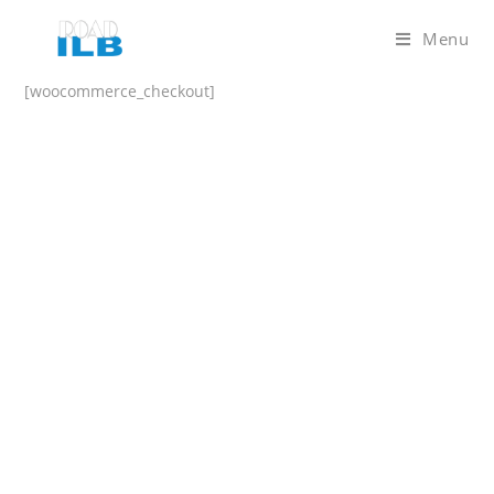
Skip
Menu
to
content
[woocommerce_checkout]